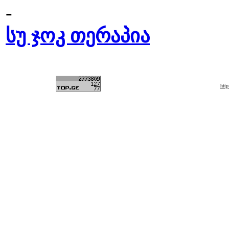
-
სუ ჯოკ თერაპია
htt