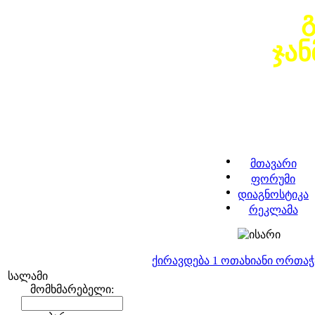
ჯა
მთავარი
ფორუმი
დიაგნოსტიკა
რეკლამა
ქირავდება 1 ოთახიანი ორთა
სალამი
მომხმარებელი: