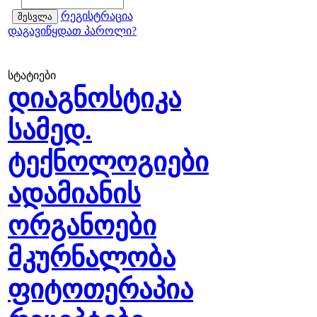
რეგისტრაცია
დაგავიწყდათ პაროლი?
სტატიები
დიაგნოსტიკა
სამედ.
ტექნოლოგიები
ადამიანის
ორგანოები
მკურნალობა
ფიტოთერაპია