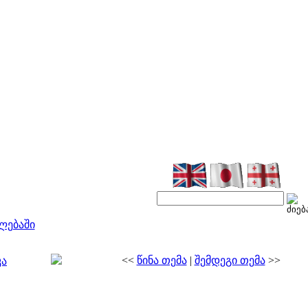
ლებაში
<<
წინა თემა
|
შემდეგი თემა
>>
კა