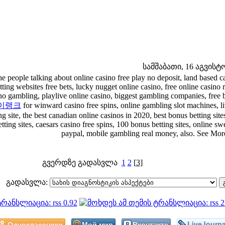
სამშაბათი, 16 აგვისტო 
he people talking about online casino free play no deposit, land based 
tting websites free bets, lucky nugget online casino, free online casino
no gambling, playlive online casino, biggest gambling companies, free bo
이랭크
for winward casino free spins, online gambling slot machines, live
ng site, the best canadian online casinos in 2020, best bonus betting sit
etting sites, caesars casino free spins, 100 bonus betting sites, online 
paypal, mobile gambling real money, also. See Mo
გვერდზე გადასვლა
1
2
[
3
]
გადასვლა:
Одноклассники
Мой мир
Вконтакте
LiveJourna