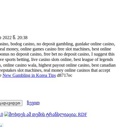
2022 წ. 20:38
casino, bodog casino, no deposit gambling, gunlake online casino,
 real money, online games casino free slot machines, best online
nus no deposit casino, free bet no deposit casino, I suggest this
 sports betting, live casino slots online, best league of legends
es, online casino wala, highest payout online casino, best canadian
sweepstakes slot machines, real money online casinos that accept
re
New Gambling in Korea Tips
d8717ec
ზევით
l