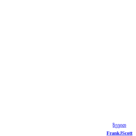
ზევით
FrankJScott