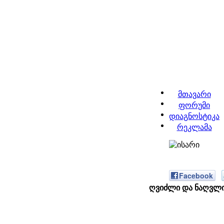
მთავარი
ფორუმი
დიაგნოსტიკა
რეკლამა
Facebook
ღვიძლი და ნაღვლის