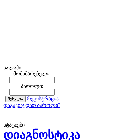
სალამი
მომხმარებელი:
პაროლი:
რეგისტრაცია
დაგავიწყდათ პაროლი?
სტატიები
დიაგნოსტიკა