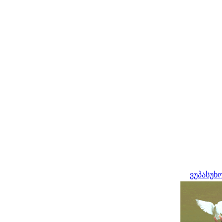
ვუპასუხ